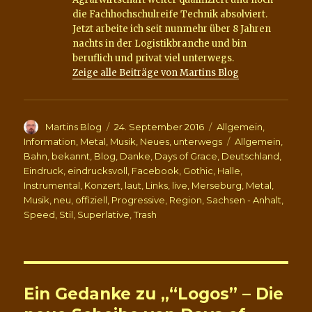
die Fachhochschulreife Technik absolviert.
Jetzt arbeite ich seit nunmehr über 8 Jahren
nachts in der Logistikbranche und bin
beruflich und privat viel unterwegs.
Zeige alle Beiträge von Martins Blog
Autor
Veröffentlicht
Kategorien
Martins Blog
24. September 2016
Allgemein
,
am
Schlagwörter
Information
,
Metal
,
Musik
,
Neues
,
unterwegs
Allgemein
,
Bahn
,
bekannt
,
Blog
,
Danke
,
Days of Grace
,
Deutschland
,
Eindruck
,
eindrucksvoll
,
Facebook
,
Gothic
,
Halle
,
Instrumental
,
Konzert
,
laut
,
Links
,
live
,
Merseburg
,
Metal
,
Musik
,
neu
,
offiziell
,
Progressive
,
Region
,
Sachsen - Anhalt
,
Speed
,
Stil
,
Superlative
,
Trash
Ein Gedanke zu „“Logos” – Die