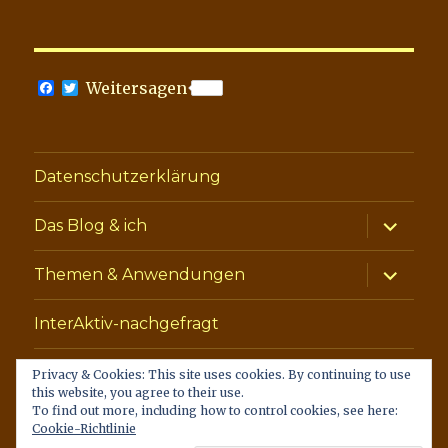
F
T
Weitersagen
a
w
c
i
e
t
b
t
o
e
Datenschutzerklärung
o
r
k
Unterme
Das Blog & ich
anzeige
Unterme
Themen & Anwendungen
anzeige
InterAktiv-nachgefragt
Privacy & Cookies: This site uses cookies. By continuing to use
Datenschutzerklärung
Das
Themen
InterAktiv-
this website, you agree to their use.
To find out more, including how to control cookies, see here:
Blog
&
nachgefragt
Cookie-Richtlinie
&
Anwendungen