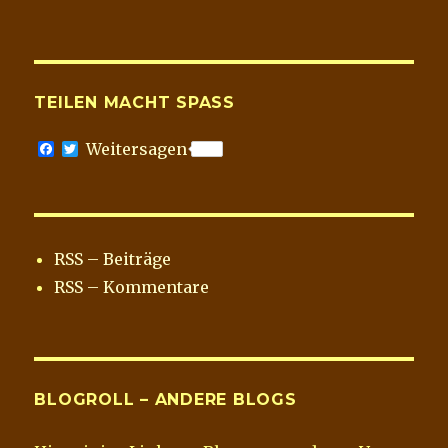
TEILEN MACHT SPASS
F
T
Weitersagen
a
w
c
i
e
t
b
t
o
e
o
r
RSS – Beiträge
k
RSS – Kommentare
BLOGROLL – ANDERE BLOGS