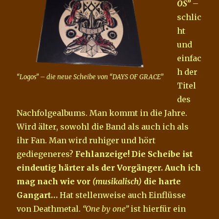
OS”
–
schlic
ht
und
einfac
h der
“Logos” – die neue Scheibe von “DAYS OF GRACE”
Titel
des
Nachfolgealbums. Man kommt in die Jahre.
Wird älter, sowohl die Band als auch ich als
ihr Fan. Man wird ruhiger und hört
gediegeneres?
Fehlanzeige!
Die Scheibe ist
eindeutig härter als der Vorgänger.
Auch ich
mag nach wie vor
(musikalisch)
die harte
Gangart…
Hat stellenweise auch Einflüsse
von Deathmetal.
“One by one”
ist hierfür ein