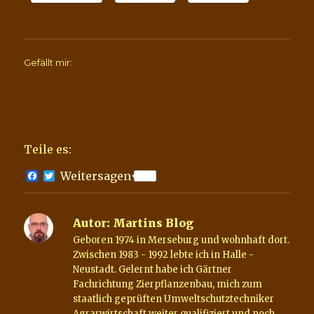
Gefällt mir:
Teile es:
F
T
Weitersagen
a
w
c
i
e
t
b
t
Autor:
Martins Blog
o
e
Geboren 1974 in Merseburg und wohnhaft dort.
o
r
k
Zwischen 1983 - 1992 lebte ich in Halle -
Neustadt. Gelernt habe ich Gärtner
Fachrichtung Zierpflanzenbau, mich zum
staatlich geprüften Umweltschutztechniker
Agrarwirtschaft weiter qualifiziert und noch