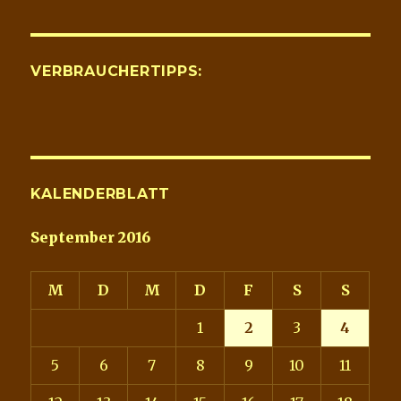
VERBRAUCHERTIPPS:
KALENDERBLATT
September 2016
M
D
M
D
F
S
S
1
2
3
4
5
6
7
8
9
10
11