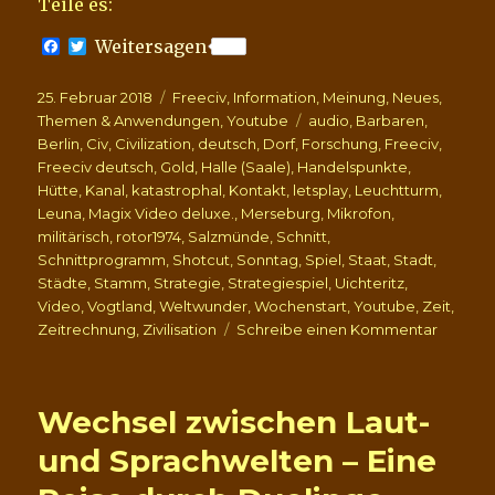
Teile es:
F
T
Weitersagen
a
w
c
i
Veröffentlicht
Kategorien
25. Februar 2018
e
t
Freeciv
,
Information
,
Meinung
,
Neues
,
b
t
am
Schlagwörter
Themen & Anwendungen
,
Youtube
audio
,
Barbaren
,
o
e
Berlin
,
Civ
,
Civilization
,
deutsch
,
Dorf
,
Forschung
,
Freeciv
,
o
r
Freeciv deutsch
,
Gold
,
Halle (Saale)
,
Handelspunkte
,
k
Hütte
,
Kanal
,
katastrophal
,
Kontakt
,
letsplay
,
Leuchtturm
,
Leuna
,
Magix Video deluxe.
,
Merseburg
,
Mikrofon
,
militärisch
,
rotor1974
,
Salzmünde
,
Schnitt
,
Schnittprogramm
,
Shotcut
,
Sonntag
,
Spiel
,
Staat
,
Stadt
,
Städte
,
Stamm
,
Strategie
,
Strategiespiel
,
Uichteritz
,
Video
,
Vogtland
,
Weltwunder
,
Wochenstart
,
Youtube
,
Zeit
,
zu
Zeitrechnung
,
Zivilisation
Schreibe einen Kommentar
Wir
spielen
FreeCiv
Wechsel zwischen Laut-
–
wieso
und Sprachwelten – Eine
ein
Neuanf