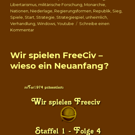
Libertarismus
,
militärische Forschung
,
Monarchie
,
Nationen
,
Niederlage
,
Regierungsformen
,
Republik
,
Sieg
,
Spiele
,
Start
,
Strategie
,
Strategiespiel
,
unheimlich
,
Verhandlung
,
Windows
,
Youtube
Schreibe einen
zu
Kommentar
C-
Evo
versus
Wir spielen FreeCiv –
Freeciv–
Strategiespiele
wieso ein Neuanfang?
im
Vergleich