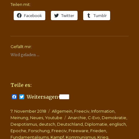
Teilen mit:
Facebook
Twitter
Tumblr
Gefällt mir:
Wird geladen …
Teile es:
F
T
Weitersagen
a
w
c
i
Veröffentlicht
Kategorien
7. November 2018
e
t
Allgemein
,
Freeciv
,
Information
,
b
t
am
Schlagwörter
Meinung
,
Neues
,
Youtube
Anarchie
,
C-Evo
,
Demokratie
,
o
e
Despotismus
,
deutsch
,
Deutschland
,
Diplomatie
,
englisch
,
o
r
Epoche
,
Forschung
,
Freeciv
,
Freeware
,
Frieden
,
k
Fundamentalisums
,
Kampf
,
Kommunismus
,
Krieg
,