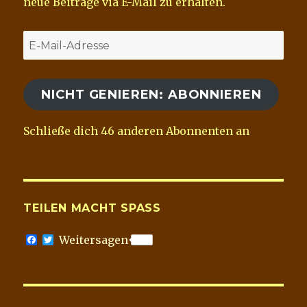
neue Beiträge via E-Mail zu erhalten.
E-
Mail-
Adresse
NICHT GENIEREN: ABONNIEREN
Schließe dich 46 anderen Abonnenten an
TEILEN MACHT SPASS
F
T
Weitersagen
a
w
c
i
e
t
b
t
o
e
o
r