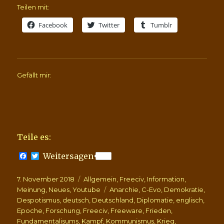
Teilen mit:
Facebook
Twitter
Tumblr
Gefällt mir:
Teile es:
F
T
Weitersagen
a
w
c
i
Veröffentlicht
Kategorien
7. November 2018
e
t
Allgemein
,
Freeciv
,
Information
,
b
t
am
Schlagwörter
Meinung
,
Neues
,
Youtube
Anarchie
,
C-Evo
,
Demokratie
,
o
e
Despotismus
,
deutsch
,
Deutschland
,
Diplomatie
,
englisch
,
o
r
Epoche
,
Forschung
,
Freeciv
,
Freeware
,
Frieden
,
k
Fundamentalisums
,
Kampf
,
Kommunismus
,
Krieg
,