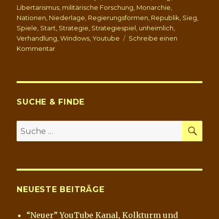
Libertarismus
,
militärische Forschung
,
Monarchie
,
Nationen
,
Niederlage
,
Regierungsformen
,
Republik
,
Sieg
,
Spiele
,
Start
,
Strategie
,
Strategiespiel
,
unheimlich
,
Verhandlung
,
Windows
,
Youtube
Schreibe einen
zu
Kommentar
C-
Evo
versus
Freeciv–
Strategiespiele
SUCHE & FINDE
im
Vergleich
SU
Suche
nach:
NEUESTE BEITRÄGE
“Neuer” YouTube Kanal, Kolkturm und