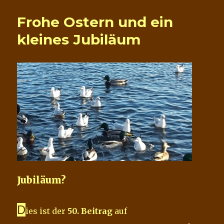
gegen
“Editor
Frohe Ostern und ein
zwang”–
eine
kleines Jubiläum
Lösung
(auch)
für
WordPress.com
User
Teil
2
Jubiläum?
D
ies ist der
50. Beitrag
auf