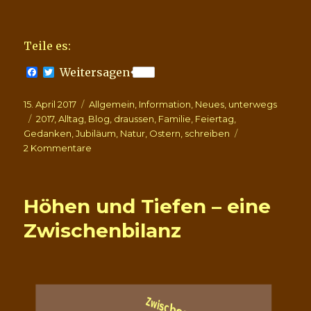
Teile es:
F
T
Weitersagen
a
w
c
i
Veröffentlicht
Kategorien
15. April 2017
e
t
Allgemein
,
Information
,
Neues
,
unterwegs
b
t
am
Schlagwörter
2017
,
Alltag
,
Blog
,
draussen
,
Familie
,
Feiertag
,
o
e
Gedanken
,
Jubiläum
,
Natur
,
Ostern
,
schreiben
o
r
zu
2 Kommentare
k
Frohe
Ostern
und
Höhen und Tiefen – eine
ein
kleines
Zwischenbilanz
Jubiläum