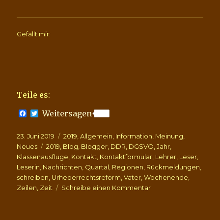
Gefällt mir:
Teile es:
F
T
Weitersagen
a
w
c
i
Veröffentlicht
Kategorien
23. Juni 2019
e
t
2019
,
Allgemein
,
Information
,
Meinung
,
b
t
am
Schlagwörter
Neues
2019
,
Blog
,
Blogger
,
DDR
,
DGSVO
,
Jahr
,
o
e
Klassenausflüge
,
Kontakt
,
Kontaktformular
,
Lehrer
,
Leser
,
o
r
Leserin
,
Nachrichten
,
Quartal
,
Regionen
,
Rückmeldungen
,
k
schreiben
,
Urheberrechtsreform
,
Vater
,
Wochenende
,
zu
Zeilen
,
Zeit
Schreibe einen Kommentar
Rückmeldungen
der
besonderen