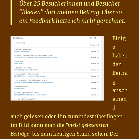
Über 25 Besucherinnen und Besucher
“liketen” dort meinen Beitrag. Über so
ein Feedback hatte ich nicht gerechnet.
Einig
e
haben
den
Beitra
g
ansch
einen
d
auch gelesen oder ihn zumindest überflogen
im Bild kann man die
“meist gelesensten
Beiträge”
bis zum heutigen Stand sehen. Der