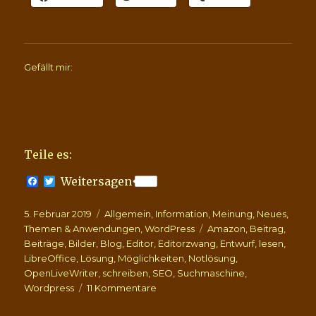
Gefällt mir:
Teile es:
F
T
Weitersagen
a
w
c
i
Veröffentlicht
Kategorien
5. Februar 2019
e
t
Allgemein
,
Information
,
Meinung
,
Neues
,
b
t
am
Schlagwörter
Themen & Anwendungen
,
WordPress
Amazon
,
Beitrag
,
o
e
Beiträge
,
Bilder
,
Blog
,
Editor
,
Editorzwang
,
Entwurf
,
lesen
,
o
r
LibreOffice
,
Lösung
,
Möglichkeiten
,
Notlösung
,
k
OpenLiveWriter
,
schreiben
,
SEO
,
Suchmaschine
,
zu
Wordpress
11 Kommentare
Möglichkeiten