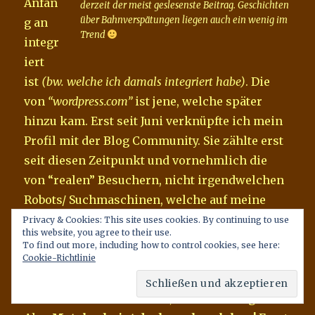
Anfan
derzeit der meist geslesenste Beitrag. Geschichten
über Bahnverspätungen liegen auch ein wenig im
g an
Trend
integr
iert
ist
(bw. welche ich damals integriert habe)
. Die
von
“wordpress.com”
ist jene, welche später
hinzu kam. Erst seit Juni verknüpfte ich mein
Profil mit der Blog Community. Sie zählte erst
seit diesen Zeitpunkt und vornehmlich die
von “realen” Besuchern, nicht irgendwelchen
Robots/ Suchmaschinen, welche auf meine
Seite zugreifen. Daher die große Abweichung.
Privacy & Cookies: This site uses cookies. By continuing to use
this website, you agree to their use.
Die “Menschen”, welche darauf zugriffen,
To find out more, including how to control cookies, see here:
schleuderte meinen “Day of Grace” Beitrag
Cookie-Richtlinie
gleich auf den 2. Platz! Sie zählt immerhin
noch 100 reale Menschen, die darauf zugriffen.