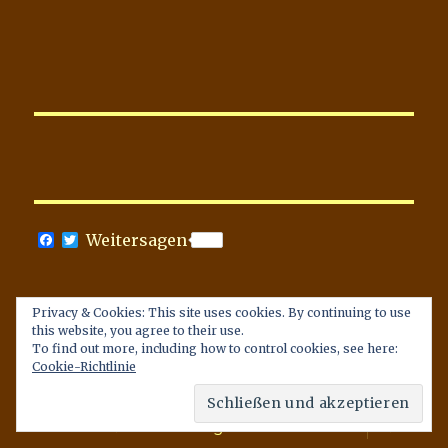
F
T
Weitersagen
a
w
c
i
e
t
b
t
Privacy & Cookies: This site uses cookies. By continuing to use
o
e
Datenschutzerklärung
this website, you agree to their use.
o
r
To find out more, including how to control cookies, see here:
k
Cookie-Richtlinie
Unterme
Das Blog & ich
anzeige
Unterme
Themen & Anwendungen
anzeige