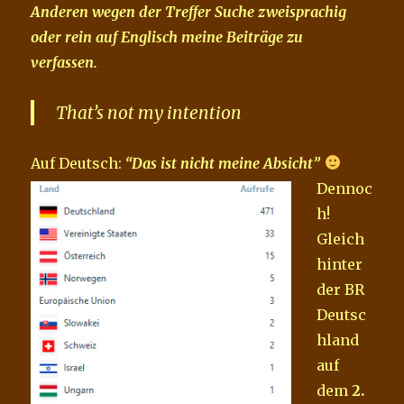
Anderen wegen der Treffer Suche zweisprachig
oder rein auf Englisch meine Beiträge zu
verfassen.
That’s not my intention
Auf Deutsch:
“Das ist nicht meine Absic
ht”
Dennoc
h!
Gleich
hinter
der BR
Deutsc
hland
auf
dem
2.