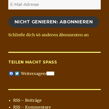
E-
Mail-
Adresse
NICHT GENIEREN: ABONNIEREN
Schließe dich 46 anderen Abonnenten an
TEILEN MACHT SPASS
F
T
Weitersagen
a
w
c
i
e
t
b
t
o
e
o
r
RSS – Beiträge
k
RSS – Kommentare