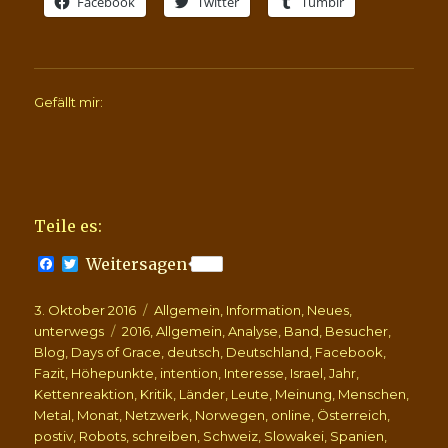
Facebook
Twitter
Tumblr
Gefällt mir:
Teile es:
F
T
Weitersagen
a
w
c
i
Veröffentlicht
Kategorien
3. Oktober 2016
e
t
Allgemein
,
Information
,
Neues
,
b
t
am
Schlagwörter
unterwegs
2016
,
Allgemein
,
Analyse
,
Band
,
Besucher
,
o
e
Blog
,
Days of Grace
,
deutsch
,
Deutschland
,
Facebook
,
o
r
Fazit
,
Höhepunkte
,
intention
,
Interesse
,
Israel
,
Jahr
,
k
Kettenreaktion
,
Kritik
,
Länder
,
Leute
,
Meinung
,
Menschen
,
Metal
,
Monat
,
Netzwerk
,
Norwegen
,
online
,
Österreich
,
postiv
,
Robots
,
schreiben
,
Schweiz
,
Slowakei
,
Spanien
,