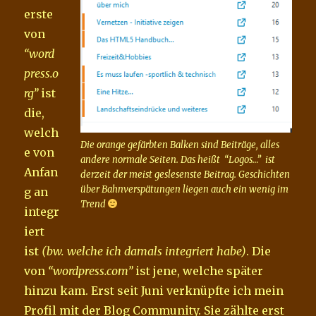
erste
von
“word
press.o
rg”
ist
die,
welch
Die orange gefärbten Balken sind Beiträge, alles
e von
andere normale Seiten. Das heißt “Logos…” ist
Anfan
derzeit der meist geslesenste Beitrag. Geschichten
über Bahnverspätungen liegen auch ein wenig im
g an
Trend
integr
iert
ist
(bw. welche ich damals integriert habe)
. Die
von
“wordpress.com”
ist jene, welche später
hinzu kam. Erst seit Juni verknüpfte ich mein
Profil mit der Blog Community. Sie zählte erst