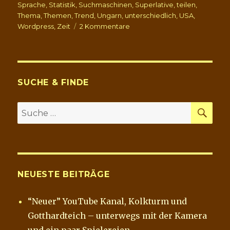
Sprache
,
Statistik
,
Suchmaschinen
,
Superlative
,
teilen
,
Thema
,
Themen
,
Trend
,
Ungarn
,
unterschiedlich
,
USA
,
zu
Wordpress
,
Zeit
2 Kommentare
Höhen
und
Tiefen
–
eine
SUCHE & FINDE
Zwischenbilanz
SU
Suche
nach:
NEUESTE BEITRÄGE
“Neuer” YouTube Kanal, Kolkturm und
Gotthardteich – unterwegs mit der Kamera
und ein paar Spielereien