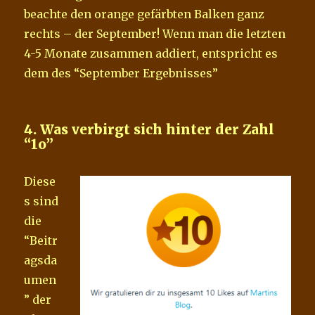
beachte den orange gefärbten Balken ganz
rechts – der September! Wenn man die letzten
4-5 Monate zusammen addiert, entspricht es
dem des “September Ergebnisses”
4. Was verbirgt sich hinter der Zahl
“1o”
Diese
s sind
die
“Beitr
agsda
umen
” der