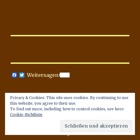
F
T
Weitersagen
a
w
c
i
e
t
b
t
Privacy & Cookies: This site uses cookies. By continuing to use
o
e
Datenschutzerklärung
this website, you agree to their use.
o
r
To find out more, including how to control cookies, see here:
k
Cookie-Richtlinie
Unterme
Das Blog & ich
anzeige
Unterme
Themen & Anwendungen
anzeige