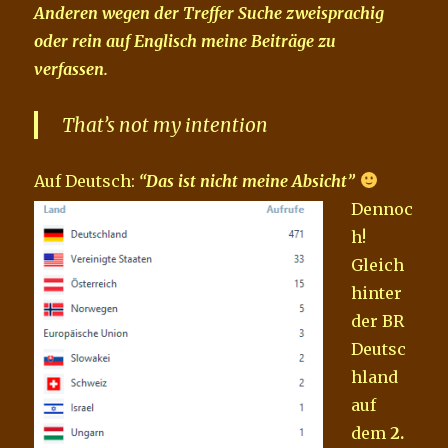
Anderen wegen der Treffer Suche zweisprachig
oder rein auf Englisch meine Beiträge zu
verfassen.
That’s not my intention
Auf Deutsch:
“Das ist nicht meine Absic
ht”
Dennoc
h!
Gleich
hinter
der BR
Deutsc
hland
auf
dem
2.