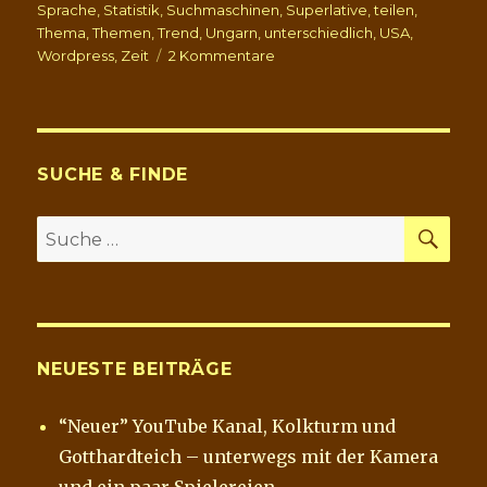
Sprache
,
Statistik
,
Suchmaschinen
,
Superlative
,
teilen
,
Thema
,
Themen
,
Trend
,
Ungarn
,
unterschiedlich
,
USA
,
zu
Wordpress
,
Zeit
2 Kommentare
Höhen
und
Tiefen
–
eine
SUCHE & FINDE
Zwischenbilanz
SU
Suche
nach:
NEUESTE BEITRÄGE
“Neuer” YouTube Kanal, Kolkturm und
Gotthardteich – unterwegs mit der Kamera
und ein paar Spielereien