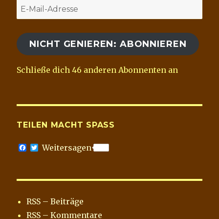
E-
Mail-
Adresse
NICHT GENIEREN: ABONNIEREN
Schließe dich 46 anderen Abonnenten an
TEILEN MACHT SPASS
F
T
Weitersagen
a
w
c
i
e
t
b
t
o
e
o
r
RSS – Beiträge
k
RSS – Kommentare