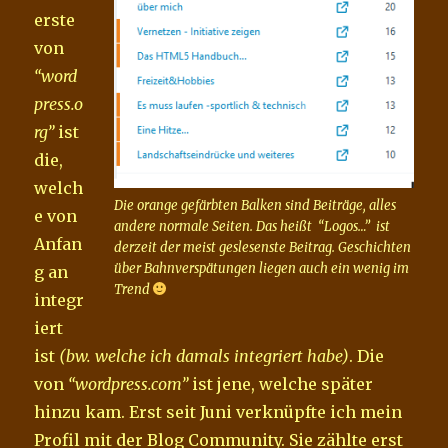
erste
von
“word
press.o
rg”
ist
die,
welch
Die orange gefärbten Balken sind Beiträge, alles
e von
andere normale Seiten. Das heißt “Logos…” ist
Anfan
derzeit der meist geslesenste Beitrag. Geschichten
über Bahnverspätungen liegen auch ein wenig im
g an
Trend
integr
iert
ist
(bw. welche ich damals integriert habe)
. Die
von
“wordpress.com”
ist jene, welche später
hinzu kam. Erst seit Juni verknüpfte ich mein
Profil mit der Blog Community. Sie zählte erst