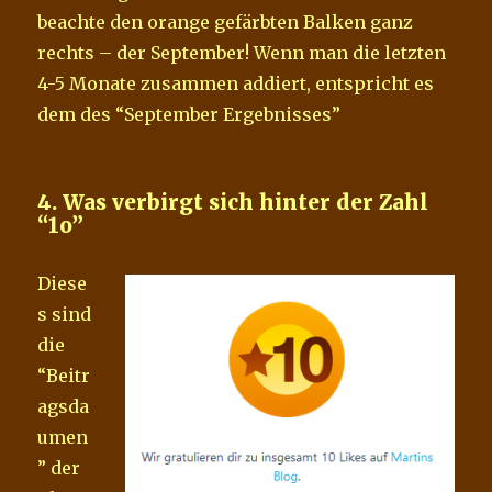
beachte den orange gefärbten Balken ganz
rechts – der September! Wenn man die letzten
4-5 Monate zusammen addiert, entspricht es
dem des “September Ergebnisses”
4. Was verbirgt sich hinter der Zahl
“1o”
Diese
s sind
die
“Beitr
agsda
umen
” der