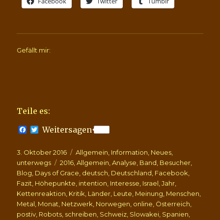
Facebook
Twitter
Tumblr
Gefällt mir:
Teile es:
F
T
Weitersagen
a
w
c
i
Veröffentlicht
Kategorien
3. Oktober 2016
e
t
Allgemein
,
Information
,
Neues
,
b
t
am
Schlagwörter
unterwegs
2016
,
Allgemein
,
Analyse
,
Band
,
Besucher
,
o
e
Blog
,
Days of Grace
,
deutsch
,
Deutschland
,
Facebook
,
o
r
Fazit
,
Höhepunkte
,
intention
,
Interesse
,
Israel
,
Jahr
,
k
Kettenreaktion
,
Kritik
,
Länder
,
Leute
,
Meinung
,
Menschen
,
Metal
,
Monat
,
Netzwerk
,
Norwegen
,
online
,
Österreich
,
postiv
,
Robots
,
schreiben
,
Schweiz
,
Slowakei
,
Spanien
,