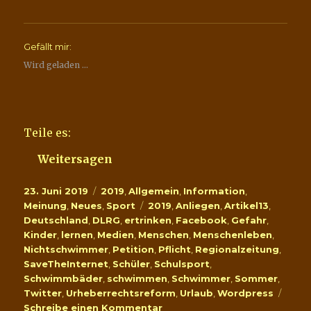
Gefällt mir:
Wird geladen …
Teile es:
Weitersagen
Veröffentlicht
Kategorien
23. Juni 2019
2019
,
Allgemein
,
Information
,
am
Schlagwörter
Meinung
,
Neues
,
Sport
2019
,
Anliegen
,
Artikel13
,
Deutschland
,
DLRG
,
ertrinken
,
Facebook
,
Gefahr
,
Kinder
,
lernen
,
Medien
,
Menschen
,
Menschenleben
,
Nichtschwimmer
,
Petition
,
Pflicht
,
Regionalzeitung
,
SaveTheInternet
,
Schüler
,
Schulsport
,
Schwimmbäder
,
schwimmen
,
Schwimmer
,
Sommer
,
Twitter
,
Urheberrechtsreform
,
Urlaub
,
Wordpress
zu
Schreibe einen Kommentar