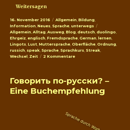
Weitersagen
Veröffentlicht
Kategorien
16. November 2016
Allgemein
,
Bildung
,
am
Schlagwörter
Information
,
Neues
,
Sprache
,
unterwegs
Allgemein
,
Alltag
,
Ausweg
,
Blog
,
deutsch
,
duolingo
,
Ehrgeiz
,
englisch
,
Fremdsprache
,
German
,
lernen
,
Lingots
,
Lust
,
Muttersprache
,
Oberfläche
,
Ordnung
,
russich
,
speak
,
Sprache
,
Sprachkurs
,
Streak
,
zu
Wechsel
,
Zeit
2 Kommentare
Wechsel
zwischen
Laut-
Говорить по-русски? –
und
Sprachwelten
Eine Buchempfehlung
–
Eine
Reise
durch
Duolingo