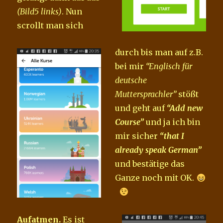
(Bild5 links)
. Nun
scrollt man sich
durch bis man auf z.B.
bei mir
“Englisch für
deutsche
Muttersprachler”
stößt
und geht auf
“Add new
Course”
und ja ich bin
mir sicher
“that I
already speak German”
und bestätige das
Ganze noch mit OK.
Aufatmen.
Es ist