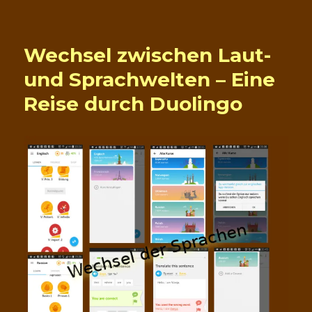
Die
Petition
zur
Wechsel zwischen Laut-
Rettung
der
und Sprachwelten – Eine
Bäder
Reise durch Duolingo
läuft
weiter…