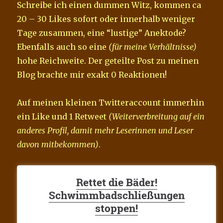
Schreibe ich einen dummen Witz, kommen ca
20 – 30 Likes sofort oder innerhalb weniger
Tage zusammen, eine “lustige” Anektode?
Ebenfalls auch so eine
(für meine Verhältnisse)
hohe Reichweite. Der geteilte Post zu meinen
Blog brachte mir exakt 0 Reaktionen!
Auf meinen kleinen Twitteraccount immerhin
ein Like und 1 Retweet
(Weiterverbreitung auf ein
anderes Profil, damit mehr Leserinnen und Leser
davon mitbekommen)
.
Rettet die Bäder!
Schwimmbadschließungen
stoppen!