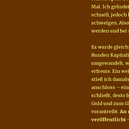
Mal. Ich gründet
schnell, jedoch
schweigen. Also
werden und bei 
Es wurde gleich
Runden Kapitali
umgewandelt, wa
erfreute. Ein we
stieß ich damal
anschloss – eine
schließt, desto 
Gold und zum Gl
vorantreibt.
An 
veröffentlicht 