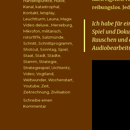
Handelspunkte
,
Hütte
,
Kanal
,
katastrophal
,
reibungslos. Je
Kontakt
,
letsplay
,
Leuchtturm
,
Leuna
,
Magix
Ich habe für e
Video deluxe.
,
Merseburg
,
Spiel und Dok
Mikrofon
,
militärisch
,
rotor1974
,
Salzmünde
,
Rauschen und a
Schnitt
,
Schnittprogramm
,
Audiobearbeit
Shotcut
,
Sonntag
,
Spiel
,
Staat
,
Stadt
,
Städte
,
Stamm
,
Strategie
,
Strategiespiel
,
Uichteritz
,
Video
,
Vogtland
,
Weltwunder
,
Wochenstart
,
Youtube
,
Zeit
,
Zeitrechnung
,
Zivilisation
Schreibe einen
zu
Kommentar
Wir
spielen
FreeCiv