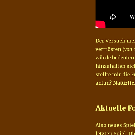
–
wieso
ein
Neuanfang?
Der Versuch mei
vertrösten
(von 
würde bedeuten 
hinzuhalten sic
stellte mir die 
antun?
Natürlich
Aktuelle F
Also neues Spie
letzten Spiel. D