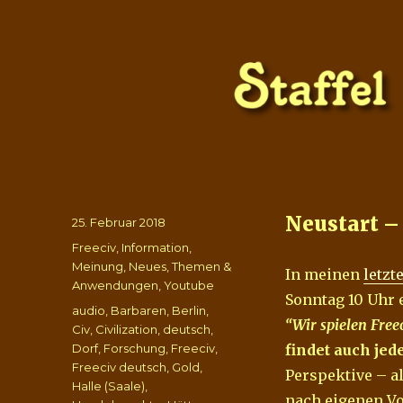
Neustart –
Veröffentlicht
25. Februar 2018
am
Kategorien
Freeciv
,
Information
,
Meinung
,
Neues
,
Themen &
In meinen
letzt
Anwendungen
,
Youtube
Sonntag 10 Uhr 
Schlagwörter
audio
,
Barbaren
,
Berlin
,
“Wir spielen Free
Civ
,
Civilization
,
deutsch
,
Dorf
,
Forschung
,
Freeciv
,
findet auch jed
Freeciv deutsch
,
Gold
,
Perspektive – a
Halle (Saale)
,
nach eigenen Vo