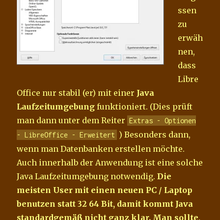
ssen
zu
erwäh
nen,
dass
Libre
Office nur stabil (er) mit einer
Java
Laufzeitumgebung
funktioniert. (Dies prüft
man dann unter dem Reiter
Extras - Optionen
) Besonders dann,
- LibreOffice - Erweitert
wenn man Datenbanken erstellen möchte.
Auch innerhalb der Anwendung ist eine solche
Java Laufzeitumgebung notwendig.
Die
meisten User mit einen neuen PC / Laptop
benutzen statt 32 64 Bit, damit kommt Java
standardgemäß nicht ganz klar. Man sollte,