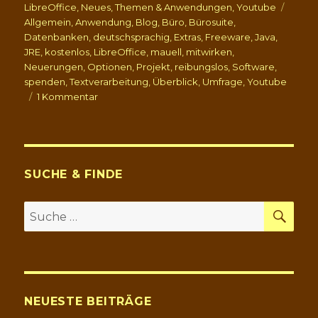
b
t
am
Schla
LibreOffice
,
Neues
,
Themen & Anwendungen
,
Youtube
o
e
Allgemein
,
Anwendung
,
Blog
,
Büro
,
Bürosuite
,
o
r
Datenbanken
,
deutschsprachig
,
Extras
,
Freeware
,
Java
,
k
JRE
,
kostenlos
,
LibreOffice
,
mauell
,
mitwirken
,
Neuerungen
,
Optionen
,
Projekt
,
reibungslos
,
Software
,
spenden
,
Textverarbeitung
,
Überblick
,
Umfrage
,
Youtube
zu
1 Kommentar
LibreOffice
–
eine
gute
und
SUCHE & FINDE
kostenlose
Bürosuite
SU
Suche
nach:
NEUESTE BEITRÄGE