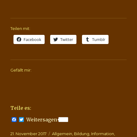
Teilen mit:
Facebook
Twitter
Tumblr
Gefällt mir:
Teile es:
F
T
Weitersagen
a
w
c
i
Veröffentlicht
Kategorien
21. November 2017
e
t
Allgemein
,
Bildung
,
Information
,