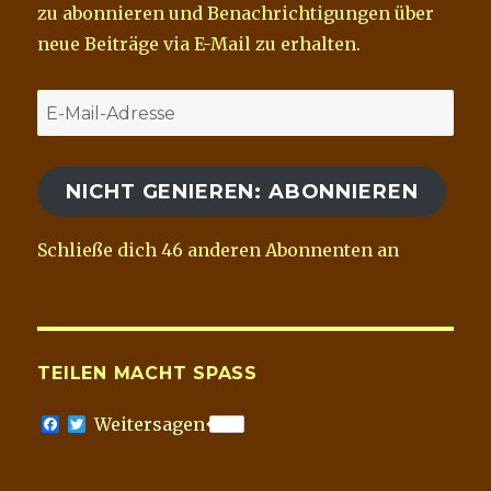
zu abonnieren und Benachrichtigungen über
neue Beiträge via E-Mail zu erhalten.
E-
Mail-
Adresse
NICHT GENIEREN: ABONNIEREN
Schließe dich 46 anderen Abonnenten an
TEILEN MACHT SPASS
F
T
Weitersagen
a
w
c
i
e
t