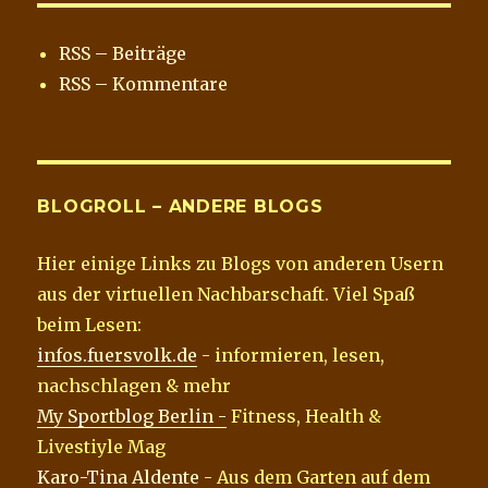
b
t
o
e
o
r
RSS – Beiträge
k
RSS – Kommentare
BLOGROLL – ANDERE BLOGS
Hier einige Links zu Blogs von anderen Usern
aus der virtuellen Nachbarschaft. Viel Spaß
beim Lesen:
infos.fuersvolk.de
- informieren, lesen,
nachschlagen & mehr
My Sportblog Berlin -
Fitness, Health &
Livestiyle Mag
Karo-Tina Aldente
- Aus dem Garten auf dem