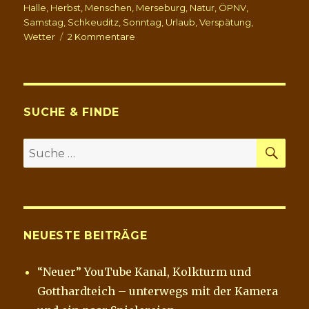
o
e
Halle
,
Herbst
,
Menschen
,
Merseburg
,
Natur
,
ÖPNV
,
o
r
Samstag
,
Schkeuditz
,
Sonntag
,
Urlaub
,
Verspätung
,
k
zu
Wetter
2 Kommentare
Uhr
–
h+
Laub
SUCHE & FINDE
SU
Suche
nach:
NEUESTE BEITRÄGE
“Neuer” YouTube Kanal, Kolkturm und
Gotthardteich – unterwegs mit der Kamera