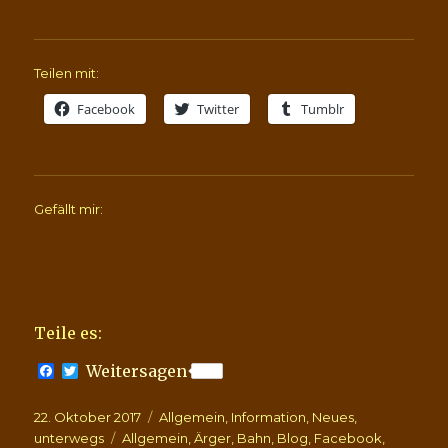
Teilen mit:
Facebook
Twitter
Tumblr
Gefällt mir:
Teile es:
F
T
Weitersagen
a
w
c
i
Veröffentlicht
Kategorien
22. Oktober 2017
e
t
Allgemein
,
Information
,
Neues
,
b
t
am
Schlagwörter
unterwegs
Allgemein
,
Ärger
,
Bahn
,
Blog
,
Facebook
,