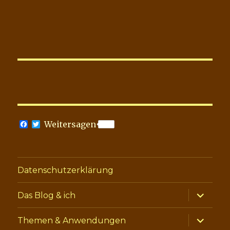
F
T
Weitersagen
a
w
c
i
e
t
b
t
o
e
Datenschutzerklärung
o
r
k
Unterme
Das Blog & ich
anzeige
Unterme
Themen & Anwendungen
anzeige