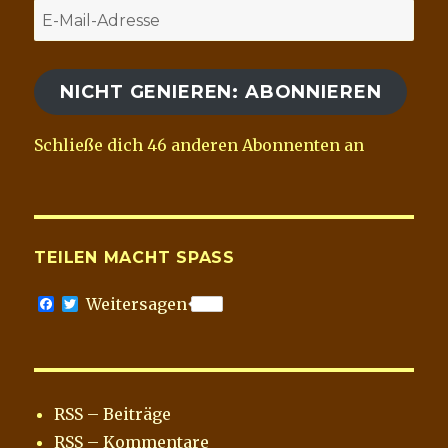
E-
Mail-
Adresse
NICHT GENIEREN: ABONNIEREN
Schließe dich 46 anderen Abonnenten an
TEILEN MACHT SPASS
F
T
Weitersagen
a
w
c
i
e
t
b
t
o
e
o
r
RSS – Beiträge
k
RSS – Kommentare