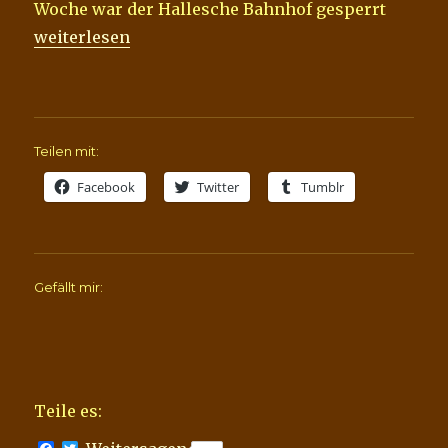
Woche war der Hallesche Bahnhof gesperrt
„Sturm, Bausparen, 27:15 und ein paar “kleine” An
weiterlesen
Teilen mit:
Facebook
Twitter
Tumblr
Gefällt mir:
Teile es: