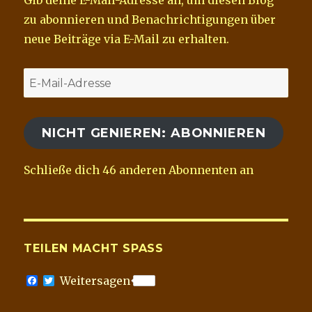
Gib deine E-Mail-Adresse an, um diesen Blog
zu abonnieren und Benachrichtigungen über
neue Beiträge via E-Mail zu erhalten.
E-
Mail-
Adresse
NICHT GENIEREN: ABONNIEREN
Schließe dich 46 anderen Abonnenten an
TEILEN MACHT SPASS
F
T
Weitersagen
a
w
c
i