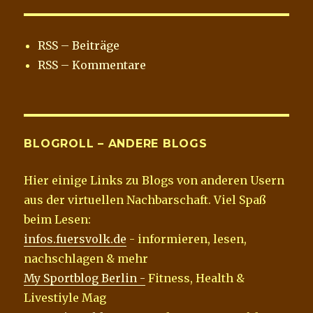
e
t
b
t
o
e
o
r
RSS – Beiträge
k
RSS – Kommentare
BLOGROLL – ANDERE BLOGS
Hier einige Links zu Blogs von anderen Usern
aus der virtuellen Nachbarschaft. Viel Spaß
beim Lesen:
infos.fuersvolk.de
- informieren, lesen,
nachschlagen & mehr
My Sportblog Berlin -
Fitness, Health &
Livestiyle Mag