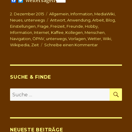
F
T
Weitersagen
a
w
c
i
Veröffentlicht
Kategorien
2. Dezember 2015
e
t
Allgemein
,
Information
,
MediaWiki
,
b
t
am
Schlagwörter
Neues
,
unterwegs
Antwort
,
Anwendung
,
Arbeit
,
Blog
,
o
e
Einstellungen
,
Frage
,
Freizeit
,
Freunde
,
Hobby
,
o
r
Information
,
Internet
,
Kaffee
,
Kollegen
,
Menschen
,
k
Navigation
,
ÖPNV
,
unterwegs
,
Vorlagen
,
Wetter
,
Wiki
,
zu
Wikipedia
,
Zeit
Schreibe einen Kommentar
Sturm,
Bausparen,
27:15
und
ein
SUCHE & FINDE
paar
“kleine”
SU
Suche
Anpassungen
nach:
NEUESTE BEITRÄGE