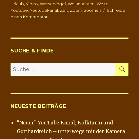
Urlaub
,
Video
,
Wasservögel
,
Weihnachten
,
Weite
,
Youtube
,
Youtubekanal
,
Zeit
,
Zoom
,
zoomen
Schreibe
zu
einen Kommentar
“Neuer”
YouTube
Kanal,
Kolkturm
und
SUCHE & FINDE
Gotthardteich
–
SU
Suche
unterwegs
nach:
mit
der
Kamera
und
ein
NEUESTE BEITRÄGE
paar
Spielereien
“Neuer” YouTube Kanal, Kolkturm und
Gotthardteich – unterwegs mit der Kamera