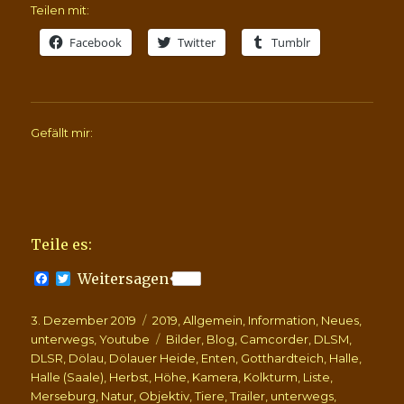
Teilen mit:
Facebook
Twitter
Tumblr
Gefällt mir:
Teile es:
F
T
Weitersagen
a
w
c
i
Veröffentlicht
Kategorien
3. Dezember 2019
e
t
2019
,
Allgemein
,
Information
,
Neues
,
b
t
am
Schlagwörter
unterwegs
,
Youtube
Bilder
,
Blog
,
Camcorder
,
DLSM
,
o
e
DLSR
,
Dölau
,
Dölauer Heide
,
Enten
,
Gotthardteich
,
Halle
,
o
r
Halle (Saale)
,
Herbst
,
Höhe
,
Kamera
,
Kolkturm
,
Liste
,
k
Merseburg
,
Natur
,
Objektiv
,
Tiere
,
Trailer
,
unterwegs
,