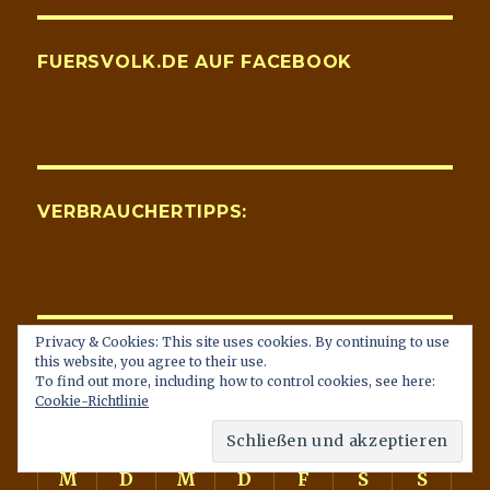
FUERSVOLK.DE AUF FACEBOOK
VERBRAUCHERTIPPS:
Privacy & Cookies: This site uses cookies. By continuing to use
KALENDERBLATT
this website, you agree to their use.
To find out more, including how to control cookies, see here:
Cookie-Richtlinie
August 2026
M
D
M
D
F
S
S