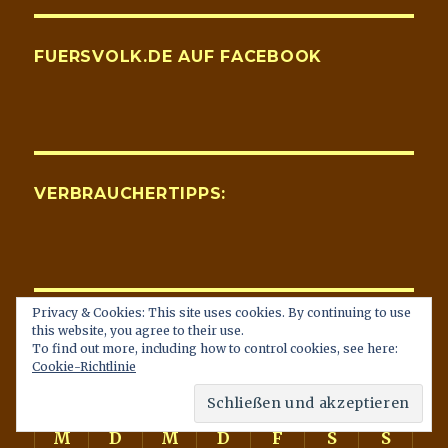
FUERSVOLK.DE AUF FACEBOOK
VERBRAUCHERTIPPS:
Privacy & Cookies: This site uses cookies. By continuing to use
KALENDERBLATT
this website, you agree to their use.
To find out more, including how to control cookies, see here:
Cookie-Richtlinie
August 2026
M
D
M
D
F
S
S