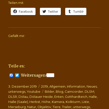
Teilen mit:
Facebook
Twitter
Tumblr
Gefällt mir:
Teile es:
F
T
Weitersagen
a
w
c
i
Veröffentlicht
Kategorien
3. Dezember 2019
e
t
2019
,
Allgemein
,
Information
,
Neues
,
b
t
am
Schlagwörter
unterwegs
,
Youtube
Bilder
,
Blog
,
Camcorder
,
DLSM
,
o
e
DLSR
,
Dölau
,
Dölauer Heide
,
Enten
,
Gotthardteich
,
Halle
,
o
r
Halle (Saale)
,
Herbst
,
Höhe
,
Kamera
,
Kolkturm
,
Liste
,
k
Merseburg
,
Natur
,
Objektiv
,
Tiere
,
Trailer
,
unterwegs
,