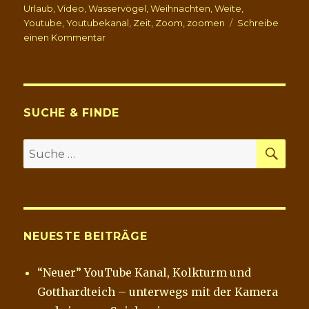
Urlaub
,
Video
,
Wasservögel
,
Weihnachten
,
Weite
,
Youtube
,
Youtubekanal
,
Zeit
,
Zoom
,
zoomen
Schreibe
zu
einen Kommentar
“Neuer”
YouTube
Kanal,
Kolkturm
und
SUCHE & FINDE
Gotthardteich
–
SU
Suche
unterwegs
nach:
mit
der
Kamera
und
ein
NEUESTE BEITRÄGE
paar
Spielereien
“Neuer” YouTube Kanal, Kolkturm und
Gotthardteich – unterwegs mit der Kamera