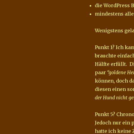
der
die WordPress B
Kamera
mindestens alle
und
ein
paar
Wenigstens gela
Spielereien
Punkt 1? Ich kam
brauchte einfach
Hälfte erfüllt. 
paar
“goldene He
können, doch da
diesen einen so
der Hund nicht ges
Punkt 5? Chrono
Jedoch nur ein 
hatte ich keine 