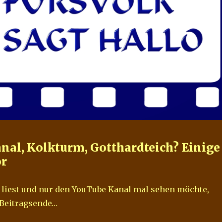
nal, Kolkturm, Gotthardteich? Einige
or
 liest und nur den YouTube Kanal mal sehen möchte,
 Beitragsende…