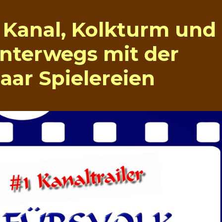
Kanal, Kolkturm und
unterwegs mit der
aar Spielereien