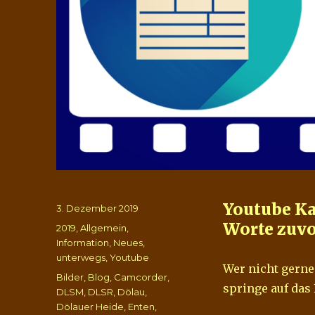
Youtube Ka
Veröffentlicht
3. Dezember 2019
am
Worte zuv
Kategorien
2019
,
Allgemein
,
Information
,
Neues
,
unterwegs
,
Youtube
Wer nicht gerne
Schlagwörter
Bilder
,
Blog
,
Camcorder
,
springe auf das
DLSM
,
DLSR
,
Dölau
,
Dölauer Heide
,
Enten
,