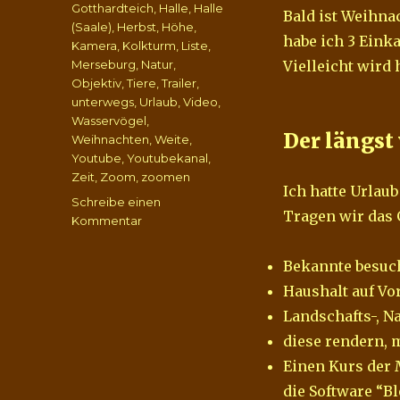
Gotthardteich
,
Halle
,
Halle
Bald ist Weihnac
(Saale)
,
Herbst
,
Höhe
,
habe ich 3 Eink
Kamera
,
Kolkturm
,
Liste
,
Merseburg
,
Natur
,
Vielleicht wird 
Objektiv
,
Tiere
,
Trailer
,
unterwegs
,
Urlaub
,
Video
,
Wasservögel
,
Der längst
Weihnachten
,
Weite
,
Youtube
,
Youtubekanal
,
Zeit
,
Zoom
,
zoomen
Ich hatte Urlaub
Schreibe einen
Tragen wir das 
zu
Kommentar
“Neuer”
YouTube
Bekannte besuc
Kanal,
Haushalt auf V
Kolkturm
und
Landschafts-, N
Gotthardteich
diese rendern, 
–
Einen Kurs der
unterwegs
mit
die Software “B