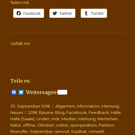
Teilen mit:
Facebook
Twitter
Tumblr
Gefällt mir:
Teile es:
F
T
Weitersagen
a
w
c
i
Veröffentlicht
Kategorien
30. September 2018
e
t
Allgemein
,
Information
,
Meinung
,
b
t
am
Schlagwörter
Neues
2018
,
Bäume
,
Blog
,
Facebook
,
Feedback
,
Halle
,
o
e
Halle (Saale)
,
Linden
,
mdr
,
Medien
,
Meinung
,
Menschen
,
o
r
Natur
,
offline
,
Oktober
,
online
,
openpedition
,
Petition
,
k
Riverufer
,
September
,
sinnvoll
,
Stadtrat
,
Umwelt
,