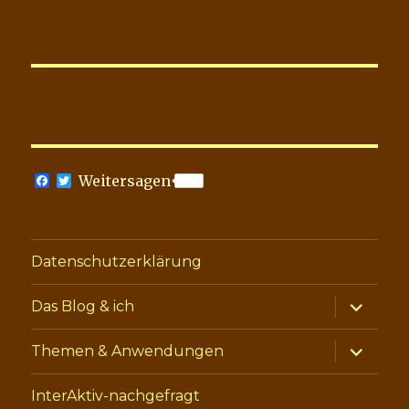
F
T
Weitersagen
a
w
c
i
e
t
b
t
o
e
Datenschutzerklärung
o
r
k
Unterme
Das Blog & ich
anzeige
Unterme
Themen & Anwendungen
anzeige
InterAktiv-nachgefragt