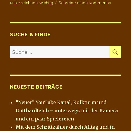
zu
unterzeichnen
,
wichtig
Schreibe einen Kommentar
Petition
für
den
Erhalt
der
SUCHE & FINDE
Linden
am
SU
Suche
Riveufer
nach:
NEUESTE BEITRÄGE
“Neuer” YouTube Kanal, Kolkturm und
Gotthardteich – unterwegs mit der Kamera
und ein paar Spielereien
Mit dem Schrittzähler durch Alltag und in