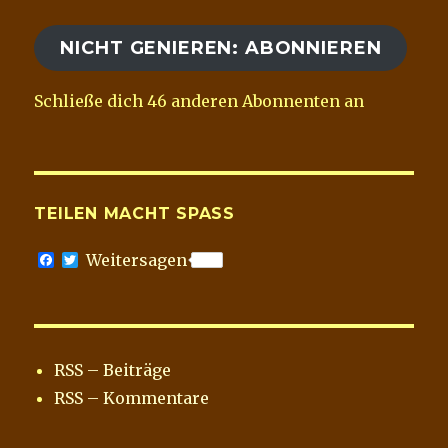
Adresse
NICHT GENIEREN: ABONNIEREN
Schließe dich 46 anderen Abonnenten an
TEILEN MACHT SPASS
F
T
Weitersagen
a
w
c
i
e
t
b
t
o
e
o
r
RSS – Beiträge
k
RSS – Kommentare