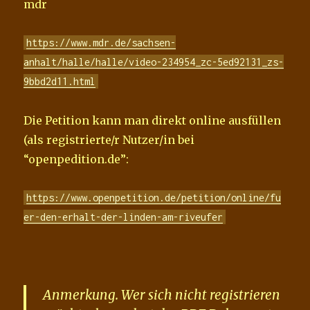
mdr
https://www.mdr.de/sachsen-
anhalt/halle/halle/video-234954_zc-5ed92131_zs-
9bbd2d11.html
Die Petition kann man direkt online ausfüllen
(als registrierte/r Nutzer/in bei
“openpedition.de”:
https://www.openpetition.de/petition/online/fu
er-den-erhalt-der-linden-am-riveufer
Anmerkung. Wer sich nicht registrieren