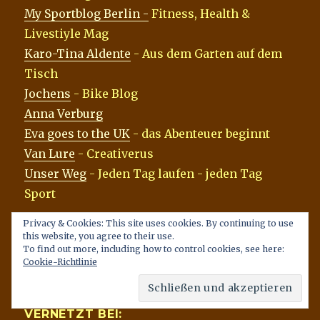
My Sportblog Berlin -
Fitness, Health &
Livestiyle Mag
Karo-Tina Aldente
- Aus dem Garten auf dem
Tisch
Jochens
- Bike Blog
Anna Verburg
Eva goes to the UK
- das Abenteuer beginnt
Van Lure
- Creativerus
Unser Weg
- Jeden Tag laufen - jeden Tag
Sport
Privacy & Cookies: This site uses cookies. By continuing to use
wird weiter vervollständigt
this website, you agree to their use.
To find out more, including how to control cookies, see here:
Cookie-Richtlinie
VERNETZT BEI: