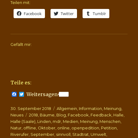
Teilen mit:
Facebook
Twitter
Tumblr
Gefällt mir:
Teile es:
F
T
Weitersagen
a
w
c
i
Veröffentlicht
Kategorien
30. September 2018
e
t
Allgemein
,
Information
,
Meinung
,
b
t
am
Schlagwörter
Neues
2018
,
Bäume
,
Blog
,
Facebook
,
Feedback
,
Halle
,
o
e
Halle (Saale)
,
Linden
,
mdr
,
Medien
,
Meinung
,
Menschen
,
o
r
Natur
,
offline
,
Oktober
,
online
,
openpedition
,
Petition
,
k
Riverufer
,
September
,
sinnvoll
,
Stadtrat
,
Umwelt
,