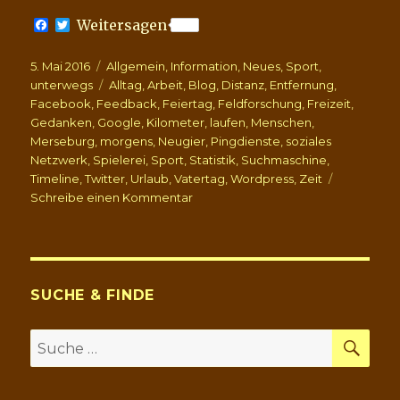
F
T
Weitersagen
a
w
c
i
Veröffentlicht
Kategorien
5. Mai 2016
e
t
Allgemein
,
Information
,
Neues
,
Sport
,
b
t
am
Schlagwörter
unterwegs
Alltag
,
Arbeit
,
Blog
,
Distanz
,
Entfernung
,
o
e
Facebook
,
Feedback
,
Feiertag
,
Feldforschung
,
Freizeit
,
o
r
Gedanken
,
Google
,
Kilometer
,
laufen
,
Menschen
,
k
Merseburg
,
morgens
,
Neugier
,
Pingdienste
,
soziales
Netzwerk
,
Spielerei
,
Sport
,
Statistik
,
Suchmaschine
,
Timeline
,
Twitter
,
Urlaub
,
Vatertag
,
Wordpress
,
Zeit
zu
Schreibe einen Kommentar
Es
muss
laufen
-
sportlich
SUCHE & FINDE
&
technisch
SU
Suche
nach: