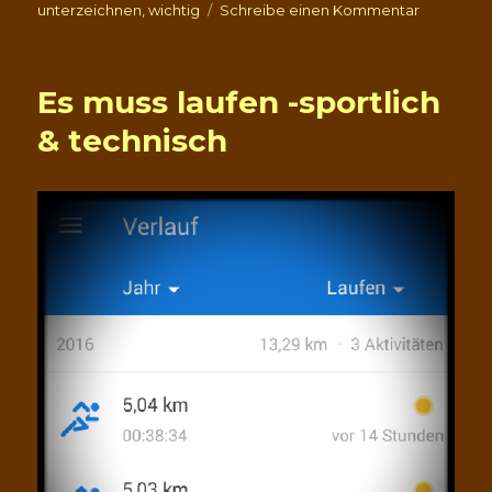
zu
unterzeichnen
,
wichtig
Schreibe einen Kommentar
Petition
für
den
Es muss laufen -sportlich
Erhalt
der
& technisch
Linden
am
Riveufer