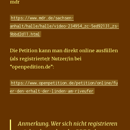
mdr
https://www.mdr.de/sachsen-
anhalt/halle/halle/video-234954_zc-5ed92131_zs-
9bbd2d11.html
Die Petition kann man direkt online ausfüllen
(als registrierte/r Nutzer/in bei
“openpedition.de”:
https://www.openpetition.de/petition/online/fu
er-den-erhalt-der-linden-am-riveufer
Anmerkung. Wer sich nicht registrieren