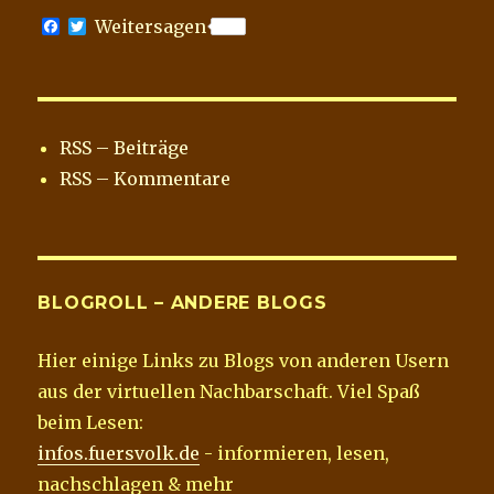
F
T
Weitersagen
a
w
c
i
e
t
b
t
o
e
o
r
RSS – Beiträge
k
RSS – Kommentare
BLOGROLL – ANDERE BLOGS
Hier einige Links zu Blogs von anderen Usern
aus der virtuellen Nachbarschaft. Viel Spaß
beim Lesen:
infos.fuersvolk.de
- informieren, lesen,
nachschlagen & mehr