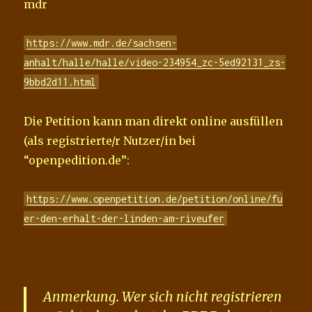
mdr
https://www.mdr.de/sachsen-
anhalt/halle/halle/video-234954_zc-5ed92131_zs-
9bbd2d11.html
Die Petition kann man direkt online ausfüllen
(als registrierte/r Nutzer/in bei
“openpedition.de”:
https://www.openpetition.de/petition/online/fu
er-den-erhalt-der-linden-am-riveufer
Anmerkung. Wer sich nicht registrieren