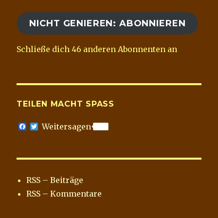
Adresse
NICHT GENIEREN: ABONNIEREN
Schließe dich 46 anderen Abonnenten an
TEILEN MACHT SPASS
F
T
Weitersagen
a
w
c
i
e
t
b
t
o
e
o
r
RSS – Beiträge
k
RSS – Kommentare