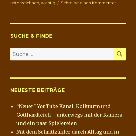
zu
unterzeichnen
,
wichtig
Schreibe einen Kommentar
Petition
für
den
Erhalt
der
SUCHE & FINDE
Linden
am
SU
Suche
Riveufer
nach:
NEUESTE BEITRÄGE
“Neuer” YouTube Kanal, Kolkturm und
Gotthardteich – unterwegs mit der Kamera
und ein paar Spielereien
Mit dem Schrittzähler durch Alltag und in