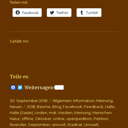
Teilen mit:
Facebook
Twitter
Tumblr
Gefällt mir:
Teile es:
F
T
Weitersagen
a
w
c
i
Veröffentlicht
Kategorien
30. September 2018
e
t
Allgemein
,
Information
,
Meinung
,
b
t
am
Schlagwörter
Neues
2018
,
Bäume
,
Blog
,
Facebook
,
Feedback
,
Halle
,
o
e
Halle (Saale)
,
Linden
,
mdr
,
Medien
,
Meinung
,
Menschen
,
o
r
Natur
,
offline
,
Oktober
,
online
,
openpedition
,
Petition
,
k
Riverufer
,
September
,
sinnvoll
,
Stadtrat
,
Umwelt
,