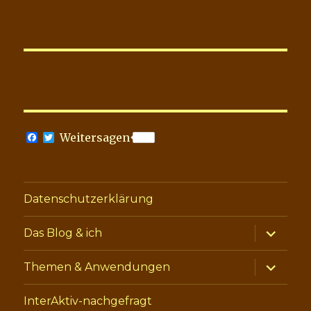
F
T
Weitersagen
a
w
c
i
e
t
b
t
o
e
Datenschutzerklärung
o
r
k
Unterme
Das Blog & ich
anzeige
Unterme
Themen & Anwendungen
anzeige
InterAktiv-nachgefragt