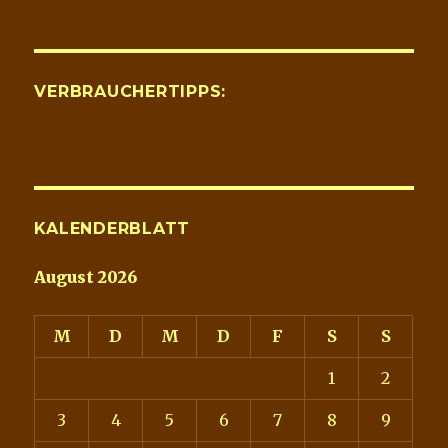
VERBRAUCHERTIPPS:
KALENDERBLATT
August 2026
M
D
M
D
F
S
S
1
2
3
4
5
6
7
8
9