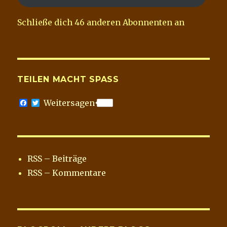
Schließe dich 46 anderen Abonnenten an
TEILEN MACHT SPASS
F
T
Weitersagen
a
w
c
i
e
t
b
t
o
e
o
r
RSS – Beiträge
k
RSS – Kommentare