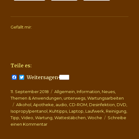
Gefällt mir:
Teile es:
F
T
Weitersagen
a
w
c
i
Veröffentlicht
Kategorien
11. September 2018
e
t
Allgemein
,
Information
,
Neues
,
b
t
am
Themen & Anwendungen
,
unterwegs
,
Wartungsarbeiten
o
e
Schlagwörter
Alkohol
,
Apotheke
,
audio
,
CD-ROM
,
Desinfektion
,
DVD
,
o
r
Isopropylpentanol
,
Kuhtipps
,
Laptop
,
Laufwerk
,
Reinigung
,
k
Tipp
,
Video
,
Wartung
,
Wattestäbchen
,
Woche
Schreibe
zu
einen Kommentar
Isopropylpentanol
+