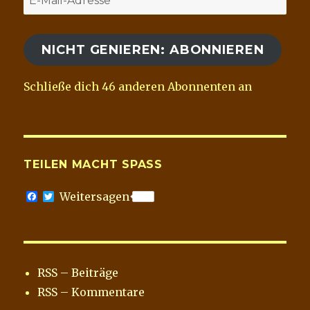
Mail-
Adresse
NICHT GENIEREN: ABONNIEREN
Schließe dich 46 anderen Abonnenten an
TEILEN MACHT SPASS
F
T
Weitersagen
a
w
c
i
e
t
b
t
o
e
o
r
RSS – Beiträge
k
RSS – Kommentare