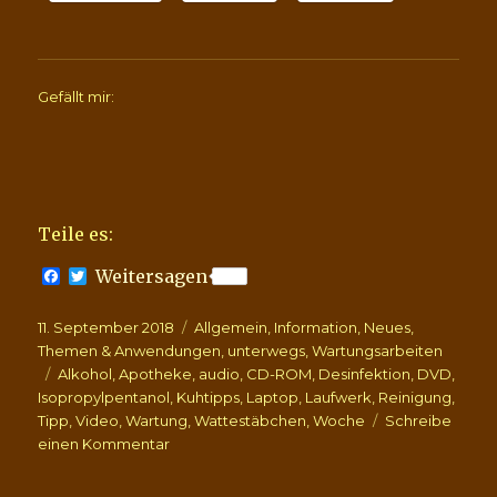
Gefällt mir:
Teile es:
F
T
Weitersagen
a
w
c
i
Veröffentlicht
Kategorien
11. September 2018
e
t
Allgemein
,
Information
,
Neues
,
b
t
am
Themen & Anwendungen
,
unterwegs
,
Wartungsarbeiten
o
e
Schlagwörter
Alkohol
,
Apotheke
,
audio
,
CD-ROM
,
Desinfektion
,
DVD
,
o
r
Isopropylpentanol
,
Kuhtipps
,
Laptop
,
Laufwerk
,
Reinigung
,
k
Tipp
,
Video
,
Wartung
,
Wattestäbchen
,
Woche
Schreibe
zu
einen Kommentar
Isopropylpentanol
+