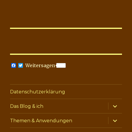
F
T
Weitersagen
a
w
c
i
e
t
b
t
o
e
Datenschutzerklärung
o
r
k
Unterme
Das Blog & ich
anzeige
Unterme
Themen & Anwendungen
anzeige