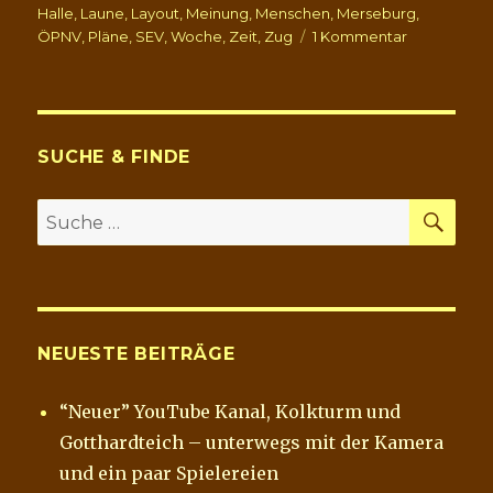
o
e
Halle
,
Laune
,
Layout
,
Meinung
,
Menschen
,
Merseburg
,
o
r
zu
ÖPNV
,
Pläne
,
SEV
,
Woche
,
Zeit
,
Zug
1 Kommentar
k
“Kaffee-
Banane”,
freie
Tage
und
SUCHE & FINDE
neue
Pläne
SU
Suche
nach:
NEUESTE BEITRÄGE
“Neuer” YouTube Kanal, Kolkturm und
Gotthardteich – unterwegs mit der Kamera
und ein paar Spielereien