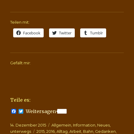
Teilen mit:
Facebook
Twitter
Tumblr
Gefällt mir:
Teile es:
F
T
Weitersagen
a
w
c
i
Veröffentlicht
Kategorien
14. Dezember 2015
e
t
Allgemein
,
Information
,
Neues
,
b
t
am
Schlagwörter
unterwegs
2015
,
2016
,
Alltag
,
Arbeit
,
Bahn
,
Gedanken
,